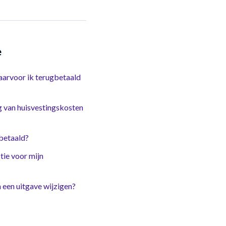
e
aarvoor ik terugbetaald
g van huisvestingskosten
betaald?
tie voor mijn
een uitgave wijzigen?